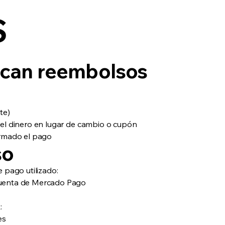
S
lican reembolsos
te)
el dinero en lugar de cambio o cupón
irmado el pago
so
 pago utilizado:
cuenta de Mercado Pago
:
es