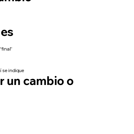
les
final”
 se indique
ar un cambio o