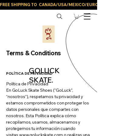
FREE SHIPPING TO  CANADA/USA/MEXICO/EUROPE/AND ALL LATIN
Terms & Conditions
GOLUCK
POLÍTICA DE PRIVACIDAD
SKATE.
Política de Privacidad
En GoLuck Skate Shoes (“GoLuck”,
“nosotros”), respetamos tu privacidad y
estamos comprometidos con proteger los
datos personales que compartes con
nosotros. Esta Política explica cómo
recopilamos, usamos, almacenamos y
protegemos tu información cuando
visitas
www.goluckskate.com
o realizas una